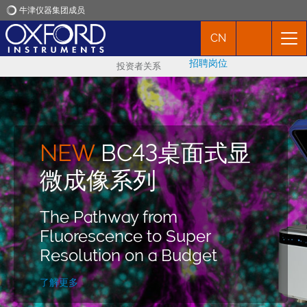
牛津仪器集团成员
CN
牛津仪器
招聘岗位
投资者关系
应用
产品
NEW
BC43桌面式显
新闻
重磅发布
NEW
Imaris Viewer
Imaris 11.0
微成像系列
市场活动
自动化处理常规操作，深度挖
A Free 3D/4D Microscopy
The Pathway from
掘数据
Image Viewer
Fluorescence to Super
联络我们
Resolution on a Budget
探索更多
Try Imaris Viewer Today
了解更多